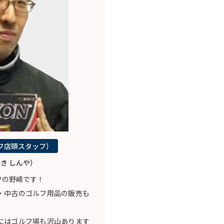
フ店頭スタッフ）
き しんや）
フの野崎です！
・中古のゴルフ用品の販売も
にはゴルフ場も沢山あります