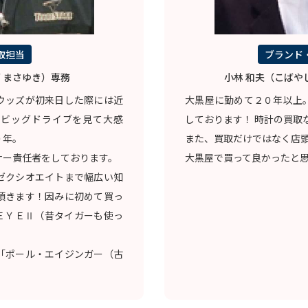
取担当
ブランド
 まさゆき）専務
小林 和夫（こばや
ウッズが初来日した際には近
大黒屋に勤めて２０年以上
のビッグドライブを見て大感
しております！ 時計の買取
０年。
また、買取だけではなく店
ナー責任者をしております。
大黒屋で買って良かったと
ゼクシオエイトまで幅広い知
頂きます！因みに初めて買っ
ＥＹＥⅡ（昔タイガーも使っ
「ポール・エイジンガー（古