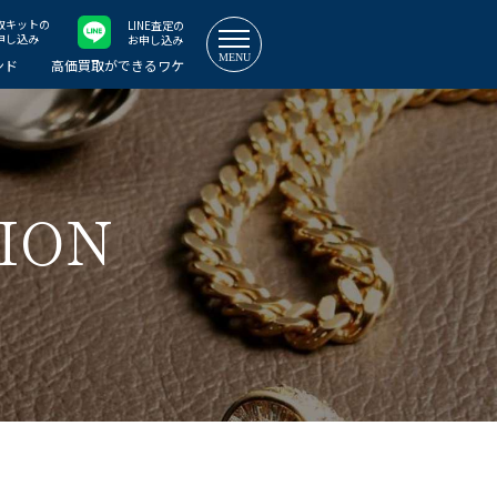
取キット
の
LINE査定
の
申し込み
お申し込み
ンド
高価買取ができるワケ
ION