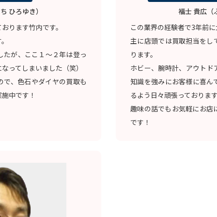
ち ひろゆき）
福士 貴広（
ております竹内です。
この業界の経験者で3年前に
す。
主に店頭では買取担当をし
したが、ここ１～２年は登っ
ります。
になってしまいました（笑）
ホビー、腕時計、アウトド
ので、色石やダイヤの買取も
知識を強みにお客様に喜ん
実施中です！
るよう日々頑張っておりま
趣味の話でもお気軽にお店
です！